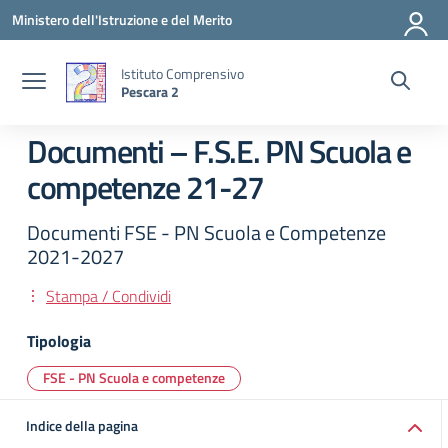
Vai ai contenuti
Vai al menu di navigazione
Vai al footer
Ministero dell'Istruzione e del Merito
Istituto Comprensivo
Pescara 2
Documenti – F.S.E. PN Scuola e
competenze 21-27
Documenti FSE - PN Scuola e Competenze
2021-2027
Stampa / Condividi
Tipologia
FSE - PN Scuola e competenze
Indice della pagina